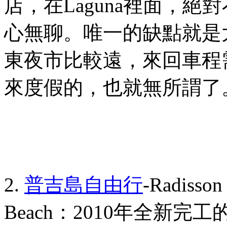
店，在
Laguna
裡面，絕對
心無聊。唯一的缺點就是
東夜市比較遠，來回車程
來度假的，也就無所謂了
2.
普吉島
自由行
-Radisson
Beach
：
2010
年全新完工